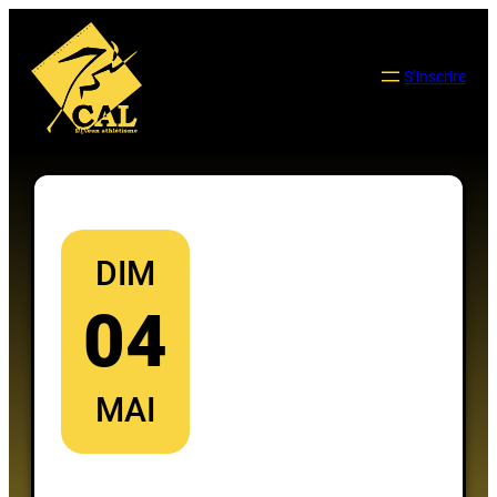
Aller
au
contenu
S’inscrire
DIM
04
MAI