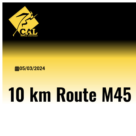
Aller
au
contenu
05/03/2024
10 km Route M45 