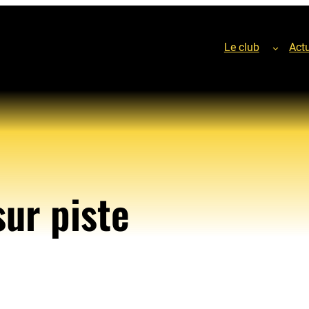
Le club
Actu
sur piste