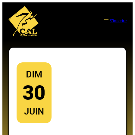
Aller
au
contenu
S’inscrire
DIM
30
JUIN