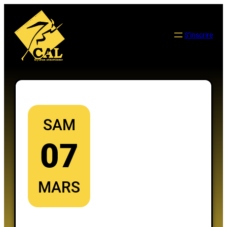
Aller
au
contenu
S’inscrire
SAM
07
MARS