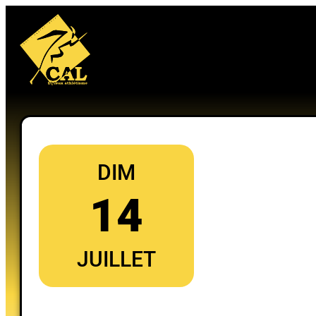
Aller
au
contenu
DIM
14
JUILLET