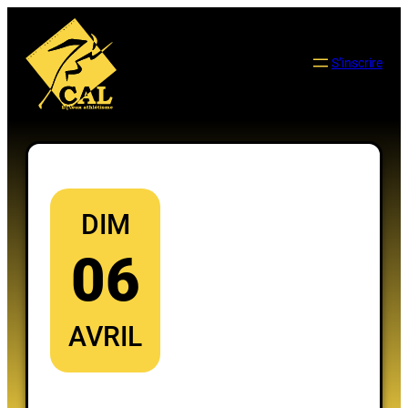
Aller
au
contenu
S’inscrire
DIM
06
AVRIL