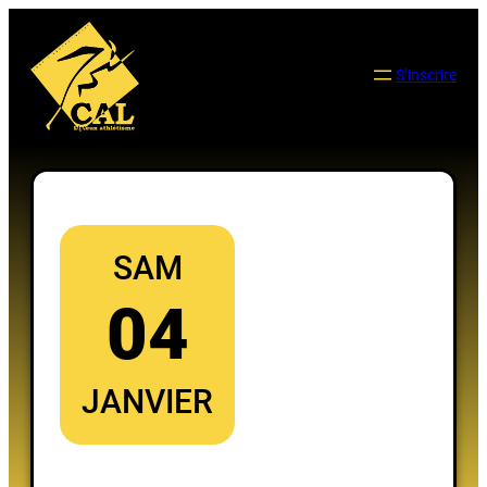
Aller
au
contenu
S’inscrire
SAM
04
JANVIER