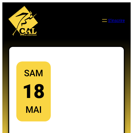
Aller
au
contenu
S’inscrire
SAM
18
MAI