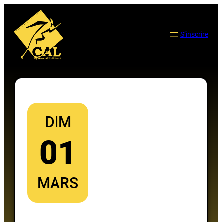
Aller
au
contenu
S’inscrire
DIM
01
MARS