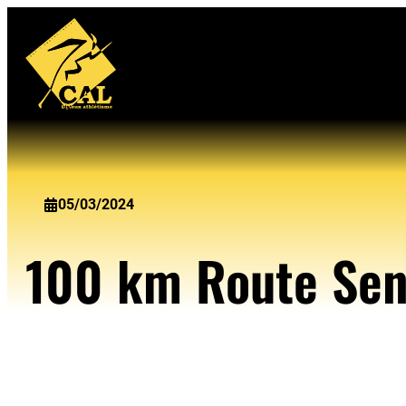
Aller
au
contenu
05/03/2024
100 km Route Sen