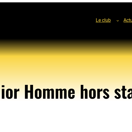
Le club
Actu
ior Homme hors st