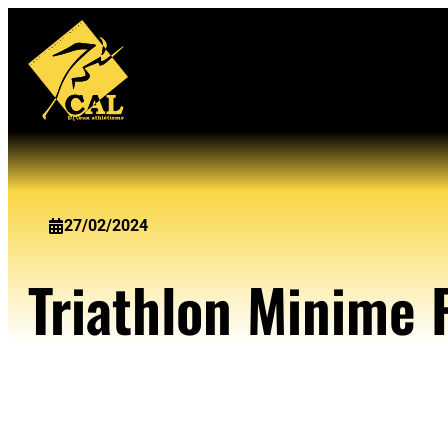
Aller
au
contenu
27/02/2024
Triathlon Minime F