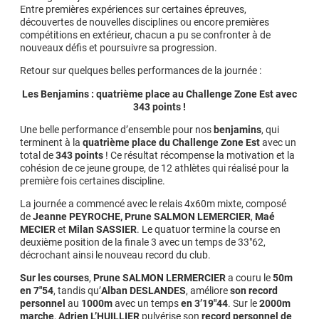
Entre premières expériences sur certaines épreuves,
découvertes de nouvelles disciplines ou encore premières
compétitions en extérieur, chacun a pu se confronter à de
nouveaux défis et poursuivre sa progression.
Retour sur quelques belles performances de la journée :
Les Benjamins : quatrième place au Challenge Zone Est avec
343 points !
Une belle performance d’ensemble pour nos
benjamins
, qui
terminent à la
quatrième place du Challenge Zone Est
avec un
total de
343 points
! Ce résultat récompense la motivation et la
cohésion de ce jeune groupe, de 12 athlètes qui réalisé pour la
première fois certaines discipline.
La journée a commencé avec le relais 4x60m mixte, composé
de
Jeanne PEYROCHE, Prune SALMON LEMERCIER
,
Maé
MECIER
et
Milan SASSIER
. Le quatuor termine la course en
deuxième position de la finale 3 avec un temps de 33″62,
décrochant ainsi le nouveau record du club.
Sur les courses
,
Prune SALMON LERMERCIER
a couru le
50m
en 7″54
, tandis qu’
Alban DESLANDES
, améliore
son record
personnel
au
1000m
avec un temps
en 3’19″44
. Sur le
2000m
marche
,
Adrien L’HUILLIER
pulvérise son
record personnel de