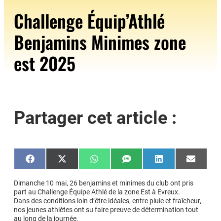
Challenge Équip’Athlé
Benjamins Minimes zone
est 2025
Partager cet article :
Share
Share
Share
Share
Share
Share
on
on
on
on
on
on
Facebook
X
WhatsApp
SMS
LinkedIn
Email
(Twitter)
Dimanche 10 mai, 26 benjamins et minimes du club ont pris
part au Challenge Équipe Athlé de la zone Est à Evreux.
Dans des conditions loin d’être idéales, entre pluie et fraîcheur,
nos jeunes athlètes ont su faire preuve de détermination tout
au long de la journée.