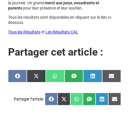
la journée. Un grand
merci aux jurys, encadrants et
parents
pour leur présence et leur soutien.
Tous les résultats sont disponibles en cliquant sur le lien ci-
dessous.
Tous les Résultats
et
Les Résultats CAL
Partager cet article :
Share
Share
Share
Share
Share
Share
on
on
on
on
on
on
Facebook
X
WhatsApp
SMS
LinkedIn
Email
(Twitter)
Partager l’article :
Share
Share
Share
Share
Share
Share
on
on
on
on
on
on
Facebook
X
WhatsApp
SMS
LinkedIn
Email
(Twitter)