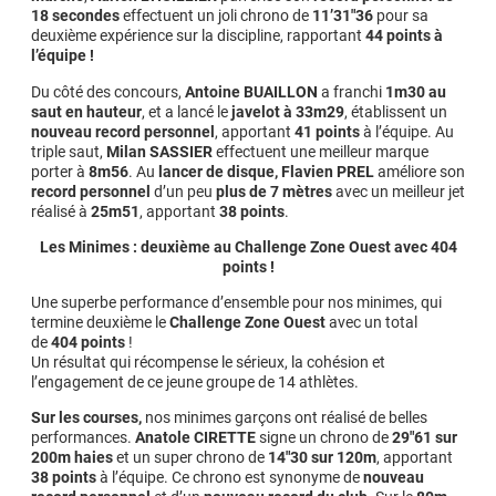
18 secondes
effectuent un joli chrono de
11’31″36
pour sa
deuxième expérience sur la discipline, rapportant
44 points à
l’équipe !
Du côté des concours,
Antoine BUAILLON
a franchi
1m30 au
saut en hauteur
, et a lancé le
javelot à 33m29
, établissent un
nouveau record personnel
, apportant
41 points
à l’équipe. Au
triple saut,
Milan SASSIER
effectuent une meilleur marque
porter à
8m56
. Au
lancer de disque, Flavien PREL
améliore son
record personnel
d’un peu
plus de 7 mètres
avec un meilleur jet
réalisé à
25m51
, apportant
38 points
.
Les Minimes : deuxième au Challenge Zone Ouest avec 404
points !
Une superbe performance d’ensemble pour nos minimes, qui
termine deuxième le
Challenge Zone Ouest
avec un total
de
404 points
!
Un résultat qui récompense le sérieux, la cohésion et
l’engagement de ce jeune groupe de 14 athlètes.
Sur les courses,
nos minimes garçons ont réalisé de belles
performances.
Anatole CIRETTE
signe un chrono de
29″61 sur
200m haies
et un super chrono de
14″30 sur 120m
, apportant
38 points
à l’équipe. Ce chrono est synonyme de
nouveau