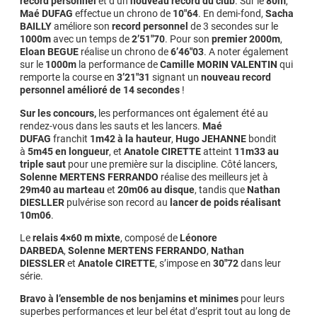
record personnel
et d’un
nouveau record du club
. Sur le
80m
,
Maé DUFAG
effectue un chrono de
10″64
. En demi-fond,
Sacha
BAILLY
améliore son
record personnel
de 3 secondes sur le
1000m
avec un temps de
2’51″70
. Pour son
premier 2000m
,
Eloan BEGUE
réalise un chrono de
6’46″03
. A noter également
sur le
1000m
la performance de
Camille MORIN VALENTIN
qui
remporte la course en
3’21″31
signant un
nouveau record
personnel amélioré de 14 secondes
!
Sur les concours,
les performances ont également été au
rendez-vous dans les sauts et les lancers.
Maé
DUFAG
franchit
1m42 à la hauteur
,
Hugo JEHANNE
bondit
à
5m45 en longueur
, et
Anatole CIRETTE
atteint
11m33 au
triple saut
pour une première sur la discipline. Côté lancers,
Solenne MERTENS FERRANDO
réalise des meilleurs jet à
29m40 au marteau
et
20m06 au disque
, tandis que
Nathan
DIESLLER
pulvérise son record au
lancer de poids réalisant
10m06
.
Le
relais 4×60 m mixte
, composé de
Léonore
DARBEDA
,
Solenne MERTENS FERRANDO
,
Nathan
DIESSLER
et
Anatole CIRETTE
, s’impose en
30″72
dans leur
série.
Bravo à l’ensemble de nos benjamins et minimes
pour leurs
superbes performances et leur bel état d’esprit tout au long de