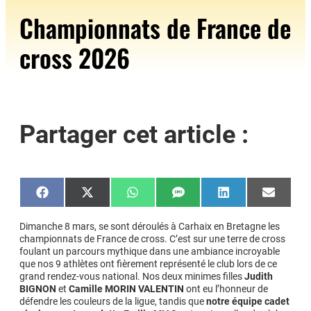
Championnats de France de
cross 2026
Partager cet article :
Share
Share
Share
Share
Share
Share
on
on
on
on
on
on
Facebook
X
WhatsApp
SMS
LinkedIn
Email
(Twitter)
Dimanche 8 mars, se sont déroulés à Carhaix en Bretagne les
championnats de France de cross. C’est sur une terre de cross
foulant un parcours mythique dans une ambiance incroyable
que nos 9 athlètes ont fièrement représenté le club lors de ce
grand rendez-vous national. Nos deux minimes filles
Judith
BIGNON
et
Camille MORIN VALENTIN
ont eu l’honneur de
défendre les couleurs de la ligue, tandis que
notre équipe cadet