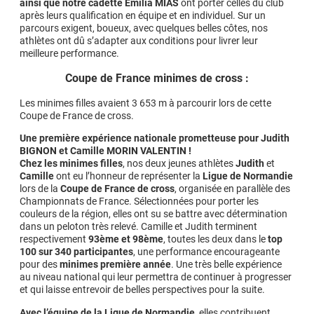
ainsi que notre cadette Emilia MIAS
ont porter celles du club
après leurs qualification en équipe et en individuel. Sur un
parcours exigent, boueux, avec quelques belles côtes, nos
athlètes ont dû s’adapter aux conditions pour livrer leur
meilleure performance.
Coupe de France minimes de cross :
Les minimes filles avaient 3 653 m à parcourir lors de cette
Coupe de France de cross.
Une première expérience nationale prometteuse pour Judith
BIGNON et Camille MORIN VALENTIN !
Chez les minimes filles
, nos deux jeunes athlètes
Judith
et
Camille
ont eu l’honneur de représenter la
Ligue de Normandie
lors de la
Coupe de France de cross
, organisée en parallèle des
Championnats de France. Sélectionnées pour porter les
couleurs de la région, elles ont su se battre avec détermination
dans un peloton très relevé. Camille et Judith terminent
respectivement
93ème et 98ème
, toutes les deux dans le
top
100 sur 340 participantes
, une performance encourageante
pour des
minimes première année
. Une très belle expérience
au niveau national qui leur permettra de continuer à progresser
et qui laisse entrevoir de belles perspectives pour la suite.
Avec l’équipe de la Ligue de Normandie
, elles contribuent