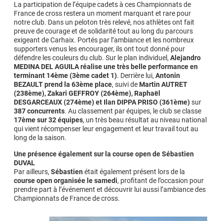
La participation de l’équipe cadets à ces Championnats de
France de cross restera un moment marquant et rare pour
notre club. Dans un peloton très relevé, nos athlètes ont fait
preuve de courage et de solidarité tout au long du parcours
exigeant de Carhaix. Portés par l’ambiance et les nombreux
supporters venus les encourager, ils ont tout donné pour
défendre les couleurs du club. Sur le plan individuel,
Alejandro
MEDINA DEL AGUILA réalise une très belle performance en
terminant 14ème (3ème cadet 1)
. Derrière lui,
Antonin
BEZAULT prend la 63ème place
, suivi de
Martin AUTRET
(238ème), Zakari GEFFROY (264ème), Raphaël
DESGARCEAUX (274ème) et Ilan DIPPA PRISO (361ème)
sur
387 concurrents
. Au classement par équipes, le club se classe
17ème sur 32 équipes
, un très beau résultat au niveau national
qui vient récompenser leur engagement et leur travail tout au
long de la saison.
Une présence également sur la course open de Sébastien
DUVAL
Par ailleurs,
Sébastien
était également présent lors de la
course open organisée le samedi
, profitant de l’occasion pour
prendre part à l’événement et découvrir lui aussi l’ambiance des
Championnats de France de cross.