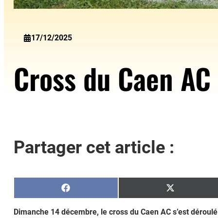
17/12/2025
Cross du Caen AC
Partager cet article :
Share
Share
on
on
Facebook
X
Dimanche 14 décembre, le cross du Caen AC s’est déroulé 
(Twitter)