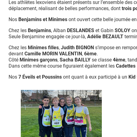
Les athlètes lexoviens étaient présents sur l’ensemble des c
déplacement, réalisant de belles performances, dont
trois 
Nos
Benjamins et Minimes
ont ouvert cette belle journée e
Chez les
Benjamins
, Alban
DESLANDES
et Gabin
SOLOY
ont
Seule Benjamine engagée ce jour-là,
Adélie BEZAULT
termi
Chez les
Minimes filles
,
Judith BIGNON
s’impose en remport
devant
Camille MORIN VALENTIN
,
6ème
.
Côté
Minimes garçons
,
Sacha BAILLY
se classe
4ème
, tand
Dans cette même course figuraient également les
Cadettes
Nos
7 Éveils et Poussins
ont quant à eux participé à un
Kid