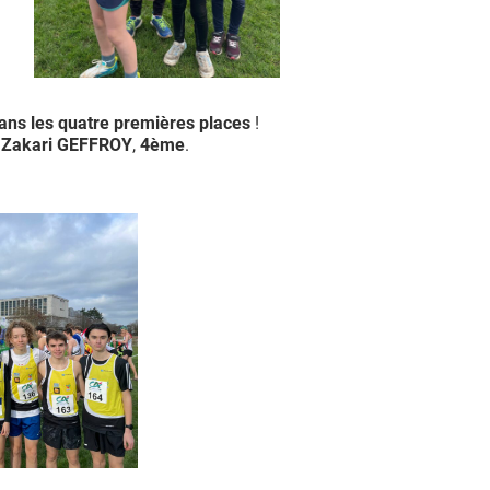
dans les quatre premières places
!
t
Zakari GEFFROY
,
4
ème
.