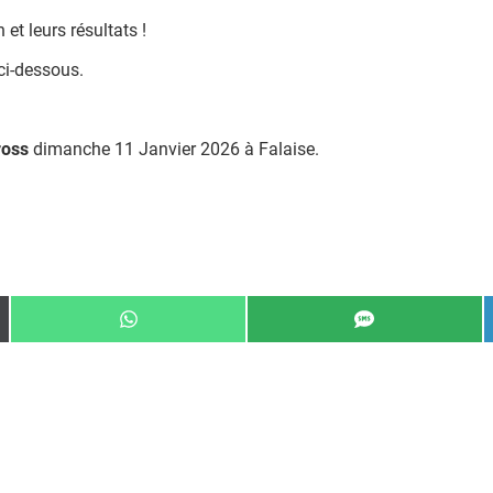
et leurs résultats !
 ci-dessous.
ross
dimanche 11 Janvier 2026 à Falaise.
Share
Share
on
on
WhatsApp
SMS