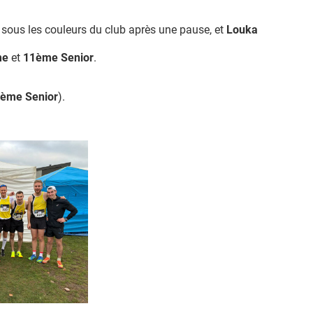
 sous les couleurs du club après une pause, et
Louka
me
et
11
ème
Senior
.
ème
Senior
).