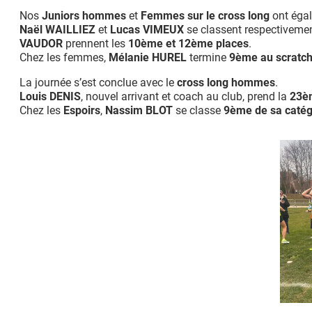
Nos
Juniors hommes
et
Femmes sur le cross long
ont égal
Naël WAILLIEZ
et
Lucas VIMEUX
se classent respectiveme
VAUDOR
prennent les
10
ème
et 12
ème
places
.
Chez les femmes,
Mélanie HUREL
termine
9
ème
au scratc
La journée s’est conclue avec le
cross long hommes
.
Louis DENIS
, nouvel arrivant et coach au club, prend la
23
è
Chez les
Espoirs
,
Nassim BLOT
se classe
9
ème
de sa catég