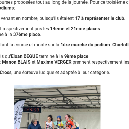
ourses proposées tout au long de la journée. Pour ce troisième c
podiums
;
n venant en nombre, puisqu’ils étaient
17 à représenter le club
.
 respectivement pris les
14ème et 21
ème
places
.
ne à la
37
ème
place
.
ant la course et monte sur la
1ère marche du podium
.
Charlot
is qu’
Eloan BEGUE
termine à la
9
ème
place
.
:
Manon BLAIS
et
Maxime VERGER
prennent respectivement le
 Cross
, une épreuve ludique et adaptée à leur catégorie.