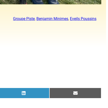
Groupe Piste
, 
Benjamin Minimes
, 
Eveils Poussins
Share
Share
on
on
LinkedIn
Email