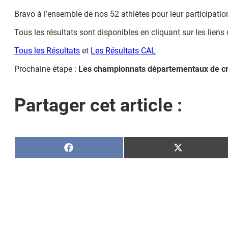
Bravo à l’ensemble de nos 52 athlètes pour leur participation 
Tous les résultats sont disponibles en cliquant sur les liens
Tous les Résultats
et
Les Résultats CAL
Prochaine étape :
Les championnats départementaux de c
Partager cet article :
Share
Share
on
on
Facebook
X
(Twitter)