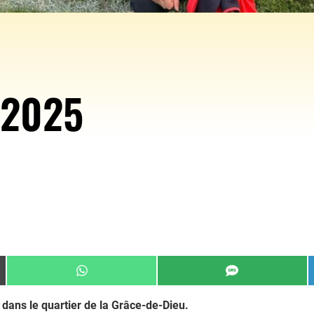
 2025
Share
Share
on
on
WhatsApp
SMS
dans le quartier de la Grâce-de-Dieu.