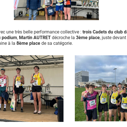
vec une très belle performance collective :
trois Cadets du club 
u podium
,
Martin AUTRET
décroche la
3
ème
place
, juste devan
ine à la
8
ème
place
de sa catégorie.