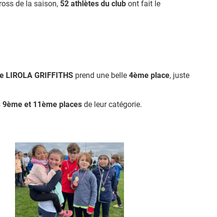
ross de la saison,
52 athlètes du club
ont fait le
te LIROLA GRIFFITHS
prend une belle
4
ème
place
, juste
s
9
ème
et 11
ème
places
de leur catégorie.