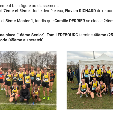
ement bien figuré au classement.
nt
7
ème
et 8
ème
. Juste derrière eux,
Flavien RICHARD
de retour
h
et
3
ème
Master 1
, tandis que
Camille PERRIER
se classe
24
è
me
place
(
16
ème
Senior
).
Tom LEREBOURG
termine
40
ème
(
25
orie
(
45
ème
au scratch
).