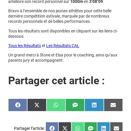
améliore son record personnel sur
1000m
en
3’08″09
.
Bravo à l’ensemble de nos jeunes athlètes pour cette belle
dernière compétition estivale, marquée par de nombreux
records personnels et de belles performances.
Tous les résultats sont disponibles en cliquant sur les liens ci-
dessous.
Tous les Résultats
et
Les Résultats CAL
Un grand merci à Stone et Elsa pour le coaching, ainsi qu’aux
parents jury et accompagnent.
Partager cet article :
Share
Share
Share
Share
Share
Share
on
on
on
on
on
on
Facebook
X
WhatsApp
SMS
LinkedIn
Email
(Twitter)
Partager l’article :
Share
Share
Share
Share
Share
Share