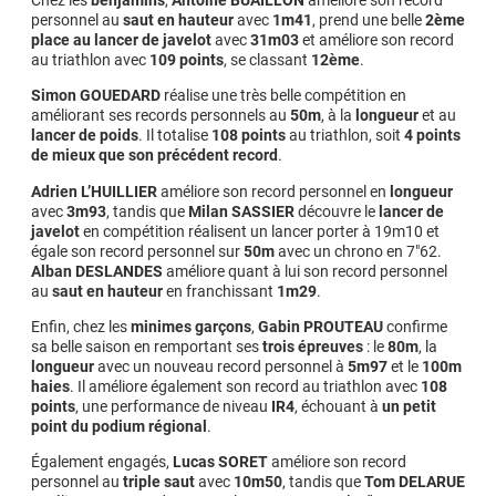
Chez les
benjamins
,
Antoine BUAILLON
améliore son record
personnel au
saut en hauteur
avec
1m41
, prend une belle
2ème
place au lancer de javelot
avec
31m03
et améliore son record
au triathlon avec
109 points
, se classant
12ème
.
Simon GOUEDARD
réalise une très belle compétition en
améliorant ses records personnels au
50m
, à la
longueur
et au
lancer de poids
. Il totalise
108 points
au triathlon, soit
4 points
de mieux que son précédent record
.
Adrien L’HUILLIER
améliore son record personnel en
longueur
avec
3m93
, tandis que
Milan SASSIER
découvre le
lancer de
javelot
en compétition réalisent un lancer porter à 19m10 et
égale son record personnel sur
50m
avec un chrono en 7″62.
Alban DESLANDES
améliore quant à lui son record personnel
au
saut en hauteur
en franchissant
1m29
.
Enfin, chez les
minimes garçons
,
Gabin PROUTEAU
confirme
sa belle saison en remportant ses
trois épreuves
: le
80m
, la
longueur
avec un nouveau record personnel à
5m97
et le
100m
haies
. Il améliore également son record au triathlon avec
108
points
, une performance de niveau
IR4
, échouant à
un petit
point du podium régional
.
Également engagés,
Lucas SORET
améliore son record
personnel au
triple saut
avec
10m50
, tandis que
Tom DELARUE