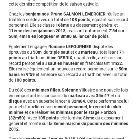
cette dernière compétition de la saison estivale.
Chez les
benjamines
,
Prune SALMON LEMERCIER
réalise un
triathlon solide avec un total de
108 points
, égalant son record
personnel. Elle se classe
16ème
au classement général et
11ème des benjamines 2013
, réalisant notamment
7″54 sur
50m
,
4m18 en longueur
et
8m80 au lancer de poids
.
Également engagée,
Romane LEFOURNIER
dispute les
épreuves du
50m
, du
triple saut
et du
marteau
, totalisant
71
points
au triathlon.
Alice DEBRIX
, quant à elle, améliore son
record personnel au
saut en hauteur
en franchissant
1m32
.
Elle réalise également un nouveau record personnel sur le
50m
haies
en
9″59
et améliore son record au triathlon avec un total
de
100 points
.
Du côté des
minimes filles
,
Solenne
s’illustre une nouvelle fois
en remportant les concours du
marteau
avec
35m17
et du
disque
avec un superbe lancer à
32m84
. Cette performance lui
permet d’améliorer son
record personnel
, le
record du club
minime
et de réaliser les
minimas pour le stage Horizon
(32m50)
. Avec
105 points
, elle termine
8ème
du classement
général et monte sur la
3ème marche du podium des minimes
2012
.