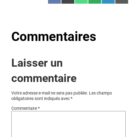
on
on
on
on
on
on
Facebook
X
WhatsApp
SMS
LinkedIn
Email
(Twitter)
Commentaires
Laisser un
commentaire
Votre adresse e-mail ne sera pas publiée.
Les champs
obligatoires sont indiqués avec
*
Commentaire
*