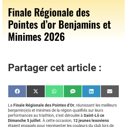
Finale Régionale des
Pointes d’or Benjamins et
Minimes 2026
Partager cet article :
Share
Share
Share
Share
Share
Share
on
on
on
on
on
on
Facebook
X
WhatsApp
SMS
LinkedIn
Email
(Twitter)
La
Finale Régionale des Pointes d’Or
, réunissant les meilleurs
benjamin(e)s et minimes de la région qualifiés sur leurs
performances au triathlon, s’est déroulée à
Saint-Lô ce
Dimanche 5 juillet
. À cette occasion,
12 jeunes lexoviens
étaient engagés pour représenter les couleurs du club lors de