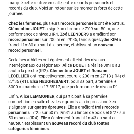
marqué cette rentrée en salle, entre records personnels et
records du club. Voici un retour sur les moments forts de cette
journée.
Chez les femmes
, plusieurs
records personnels
ont été battus.
Clémentine JOUET
a signé un chrono de 7″09 sur 50 m, une
performance de niveau IR4.
Zoé LEENDERS
a amélioré son
record personnel
sur 200 m en 29″35, tandis que
Lydie KIM
a
franchi 1m80 au saut à la perche, établissant un
nouveau
record personnel
.
Certaines athlètes ont également atteint des niveaux
interrégionaux ou régionaux.
Alice DOUET
a réalisé 3m10 au
saut à la perche (IR2).
Clémentine JOUET
et
Romane
LECELLIER
ont respectivement couru le 200 m en 27″13 (IR4) et
27″36 (R1).
Elsa HEUGHEBAERT
, pour sa part, a terminé le
3000 m marche en 17’58″17, une performance de niveau R1.
Enfin,
Alice LEMMONIER
, qui participait à sa première
compétition en salle chez les « grands », a impressionné en
s’alignant sur
quatre
épreuves
. Elle a amélioré
trois records
personnels
: 7″25 sur 50 m, 9m31 au lancer de poids et 8″27 sur
50 m haies (IR4). Elle a également franchi 1m43 au saut en
hauteur, établissant
un nouveau record du club toutes
catégories féminines
.