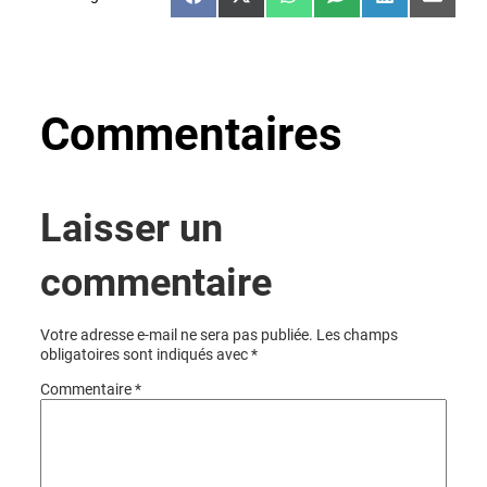
Share
Share
Share
Share
Share
Share
on
on
on
on
on
on
Facebook
X
WhatsApp
SMS
LinkedIn
Email
(Twitter)
Commentaires
Laisser un
commentaire
Votre adresse e-mail ne sera pas publiée.
Les champs
obligatoires sont indiqués avec
*
Commentaire
*