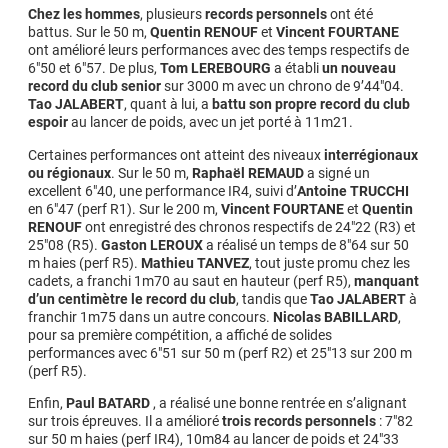
Chez les hommes
, plusieurs
records personnels
ont été
battus. Sur le 50 m,
Quentin RENOUF
et
Vincent FOURTANE
ont amélioré leurs performances avec des temps respectifs de
6″50 et 6″57. De plus,
Tom LEREBOURG
a établi
un nouveau
record du club senior
sur 3000 m avec un chrono de 9’44″04.
Tao JALABERT
, quant à lui, a
battu son propre record du club
espoir
au lancer de poids, avec un jet porté à 11m21.
Certaines performances ont atteint des niveaux
interrégionaux
ou régionaux
. Sur le 50 m,
Raphaël REMAUD
a signé un
excellent 6″40, une performance IR4, suivi d’
Antoine TRUCCHI
en 6″47 (perf R1). Sur le 200 m,
Vincent FOURTANE
et
Quentin
RENOUF
ont enregistré des chronos respectifs de 24″22 (R3) et
25″08 (R5).
Gaston LEROUX
a réalisé un temps de 8″64 sur 50
m haies (perf R5).
Mathieu TANVEZ
, tout juste promu chez les
cadets, a franchi 1m70 au saut en hauteur (perf R5),
manquant
d’un centimètre le record du club
, tandis que
Tao JALABERT
à
franchir 1m75 dans un autre concours.
Nicolas BABILLARD
,
pour sa première compétition, a affiché de solides
performances avec 6″51 sur 50 m (perf R2) et 25″13 sur 200 m
(perf R5).
Enfin,
Paul BATARD
, a réalisé une bonne rentrée en s’alignant
sur trois épreuves. Il a amélioré
trois records personnels
: 7″82
sur 50 m haies (perf IR4), 10m84 au lancer de poids et 24″33