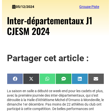
05/12/2024
Groupe Piste
Inter-départementaux J1
CJESM 2024
Partager cet article :
Share
Share
Share
Share
Share
Share
on
on
on
on
on
on
Facebook
X
WhatsApp
SMS
LinkedIn
Email
(Twitter)
La saison en salle a débuté ce week-end pour les cadets et plus,
avec la première journée des inter-départementaux, qui s’est
déroulée à la Halle d’Athlétisme Michel d’Ornano à Mondeville, le
dimanche 1er décembre. Pas moins de 22 athlètes du club ont
participé à cette compétition. De belles performances ont