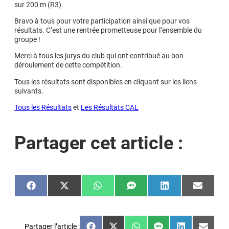
sur 200 m (R3).
Bravo à tous pour votre participation ainsi que pour vos
résultats. C’est une rentrée prometteuse pour l’ensemble du
groupe !
Merci à tous les jurys du club qui ont contribué au bon
déroulement de cette compétition.
Tous les résultats sont disponibles en cliquant sur les liens
suivants.
Tous les Résultats
et
Les Résultats CAL
Partager cet article :
Share
Share
Share
Share
Share
Share
on
on
on
on
on
on
Facebook
X
WhatsApp
SMS
LinkedIn
Email
(Twitter)
Partager l’article :