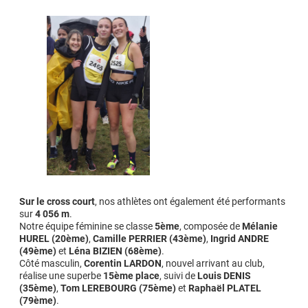
Sur le cross court
, nos athlètes ont également été performants
sur
4 056 m
.
Notre équipe féminine se classe
5ème
, composée de
Mélanie
HUREL (20ème)
,
Camille PERRIER (43ème)
,
Ingrid ANDRE
(49ème)
et
Léna BIZIEN (68ème)
.
Côté masculin,
Corentin LARDON
, nouvel arrivant au club,
réalise une superbe
15ème place
, suivi de
Louis DENIS
(35ème)
,
Tom LEREBOURG (75ème)
et
Raphaël PLATEL
(79ème)
.