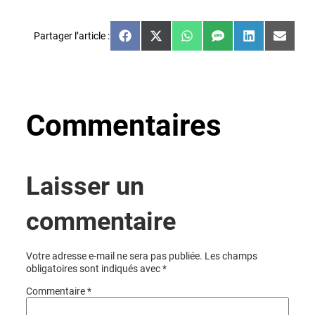
Facebook
X
WhatsApp
SMS
LinkedIn
Email
(Twitter)
Partager l’article :
Share
Share
Share
Share
Share
Share
on
on
on
on
on
on
Facebook
X
WhatsApp
SMS
LinkedIn
Email
(Twitter)
Commentaires
Laisser un
commentaire
Votre adresse e-mail ne sera pas publiée.
Les champs
obligatoires sont indiqués avec
*
Commentaire
*