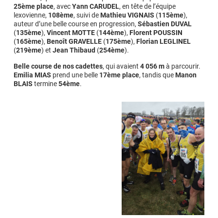
25ème place
, avec
Yann CARUDEL
, en tête de l’équipe
lexovienne,
108ème
, suivi de
Mathieu VIGNAIS
(
115ème
),
auteur d’une belle course en progression,
Sébastien DUVAL
(
135ème
),
Vincent MOTTE
(
144ème
),
Florent POUSSIN
(
165ème
),
Benoît GRAVELLE
(
175ème
),
Florian LEGLINEL
(
219ème
) et
Jean Thibaud
(
254ème
).
Belle course de nos cadettes
, qui avaient
4 056 m
à parcourir.
Emilia MIAS
prend une belle
17ème place
, tandis que
Manon
BLAIS
termine
54ème
.