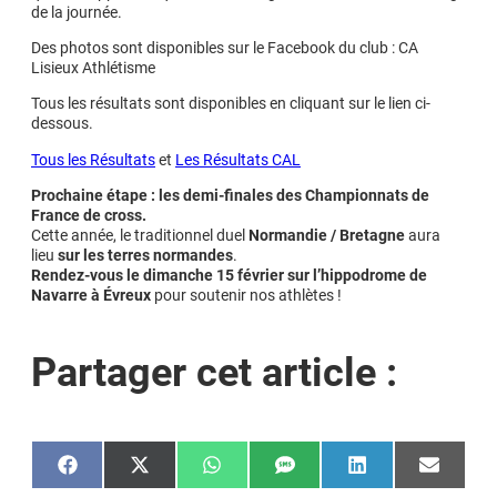
de la journée.
Des photos sont disponibles sur le Facebook du club : CA
Lisieux Athlétisme
Tous les résultats sont disponibles en cliquant sur le lien ci-
dessous.
Tous les Résultats
et
Les Résultats CAL
Prochaine étape : les demi-finales des Championnats de
France de cross.
Cette année, le traditionnel duel
Normandie / Bretagne
aura
lieu
sur les terres normandes
.
Rendez-vous le dimanche 15 février sur l’hippodrome de
Navarre à Évreux
pour soutenir nos athlètes !
Partager cet article :
Share
Share
Share
Share
Share
Share
on
on
on
on
on
on