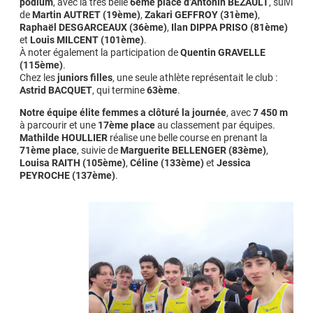
podium
, avec la très belle
6ème place d’Antonin BEZAULT
, suivi
de
Martin AUTRET (19ème)
,
Zakari GEFFROY (31ème)
,
Raphaël DESGARCEAUX (36ème)
,
Ilan DIPPA PRISO (81ème)
et
Louis MILCENT (101ème)
.
À noter également la participation de
Quentin GRAVELLE
(115ème)
.
Chez les
juniors filles
, une seule athlète représentait le club :
Astrid BACQUET
, qui termine
63ème
.
Notre équipe élite femmes a clôturé la journée
, avec
7 450 m
à parcourir et une
17ème place
au classement par équipes.
Mathilde HOULLIER
réalise une belle course en prenant la
71ème place
, suivie de
Marguerite BELLENGER (83ème)
,
Louisa RAITH (105ème)
,
Céline (133ème)
et
Jessica
PEYROCHE (137ème)
.