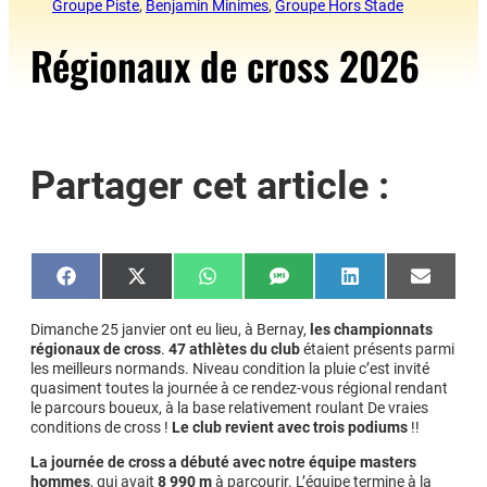
Groupe Piste
, 
Benjamin Minimes
, 
Groupe Hors Stade
Régionaux de cross 2026
Partager cet article :
Share
Share
Share
Share
Share
Share
on
on
on
on
on
on
Facebook
X
WhatsApp
SMS
LinkedIn
Email
(Twitter)
Dimanche 25 janvier ont eu lieu, à Bernay,
les championnats
régionaux de cross
.
47 athlètes du club
étaient présents parmi
les meilleurs normands. Niveau condition la pluie c’est invité
quasiment toutes la journée à ce rendez-vous régional rendant
le parcours boueux, à la base relativement roulant De vraies
conditions de cross !
Le club revient avec trois podiums
!!
La journée de cross a débuté avec notre équipe masters
hommes
, qui avait
8 990 m
à parcourir. L’équipe termine à la