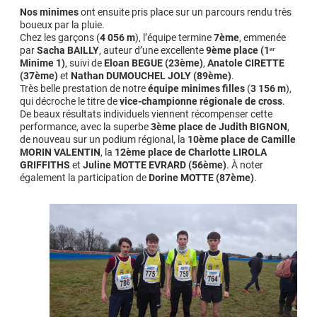
Nos minimes
ont ensuite pris place sur un parcours rendu très
boueux par la pluie.
Chez les garçons (
4 056 m
), l’équipe termine
7ème
, emmenée
par
Sacha BAILLY
, auteur d’une excellente
9ème place (1ᵉʳ
Minime 1)
, suivi de
Eloan BEGUE (23ème)
,
Anatole CIRETTE
(37ème)
et
Nathan DUMOUCHEL JOLY (89ème)
.
Très belle prestation de notre
équipe minimes filles
(
3 156 m
),
qui décroche le titre de
vice-championne régionale de cross
.
De beaux résultats individuels viennent récompenser cette
performance, avec la superbe
3ème place de Judith BIGNON
,
de nouveau sur un podium régional, la
10ème place de Camille
MORIN VALENTIN
, la
12ème place de Charlotte LIROLA
GRIFFITHS
et
Juline MOTTE EVRARD (56ème)
. À noter
également la participation de
Dorine MOTTE (87ème)
.