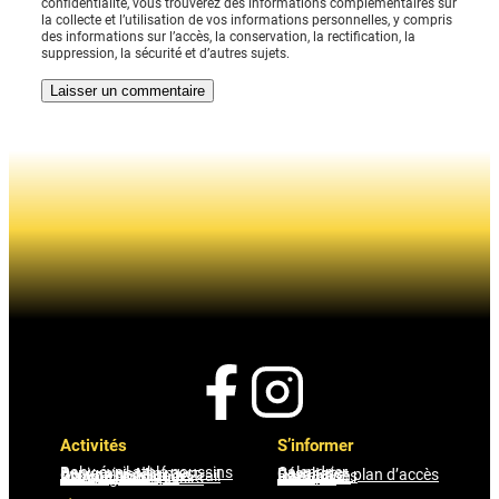
confidentialité, vous trouverez des informations complémentaires sur
la collecte et l’utilisation de vos informations personnelles, y compris
des informations sur l’accès, la conservation, la rectification, la
suppression, la sécurité et d’autres sujets.
Activités
S’informer
Baby éveil athlé poussins
Calendrier
Benjamins Minimes
Résultats
Groupe piste
Contact et plan d’accès
Groupe hors stade Trail
Partenaires
Marche Nordique
Inscription
Running santé loisirs
Horaires