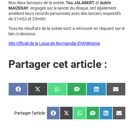
Nos deux lanceurs de la soirée,
Tao JALABERT
et
Aubin
MAIZERAY
, engagés sur le lancer du disque, ont également
amélioré leurs records personnels avec des lancers respectifs
de 31m52 et 23m90.
Tous les résultats de la soirée sont a retrouver en cliquant sur le
lien ci-dessous.
Site Officiel de la Ligue de Normandie d’Athlétisme
Partager cet article :
Share
Share
Share
Share
Share
Share
on
on
on
on
on
on
Facebook
X
WhatsApp
SMS
LinkedIn
Email
(Twitter)
Partager l’article :
Share
Share
Share
Share
Share
Share
on
on
on
on
on
on
Facebook
X
WhatsApp
SMS
LinkedIn
Email
(Twitter)