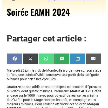
Soirée EAMH 2024
Partager cet article :
Share
Share
Share
Share
Share
Share
on
on
on
on
on
on
Facebook
X
WhatsApp
SMS
LinkedIn
Email
(Twitter)
Mercredi 26 juin, le club de Mondeville à organisée sur son stade
Lafond une soirée d’Athlétisme ouverte à partir de la catégorie
Minimes pour certaines épreuves.
Quatorze de nos athlètes ont participé à cette soirée d’épreuves
ouvertes, dont quatre minimes. Parmi eux,
Martin AUTRET
était
engagé sur le 1000 m avec pour objectif de réaliser les minima
de 2’41″00 pour le Stage Horizon fin août, en compagnie des
meilleurs minimes. Pour l’aider à atteindre cet objectif,
Morgan